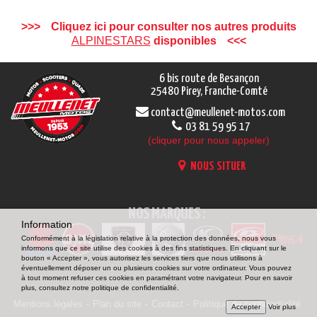
Cliquez ici pour consulter nos autres produits
ALPINESTARS
disponibles
6 bis route de Besançon
25480 Pirey, Franche-Comté
contact@meullenet-motos.com
03 81 59 95 17
(cliquer pour nous appeler)
NOUS SITUER
NOS MARQUES :
Information
Conformément à la législation relative à la protection des données, nous vous
informons que ce site utilise des cookies à des fins statistiques. En cliquant sur le
bouton « Accepter », vous autorisez les services tiers que nous utilisons à
éventuellement déposer un ou plusieurs cookies sur votre ordinateur. Vous pouvez
à tout moment refuser ces cookies en paramétrant votre navigateur. Pour en savoir
plus, consultez notre politique de confidentialité.
Mentions légales
Plan du site
Contact
Politique de confidentialité
Accepter
Voir plus