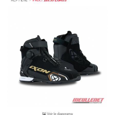
REF /
ETE
-
PRIX /
189.99 EUROS
Voir le diaporama