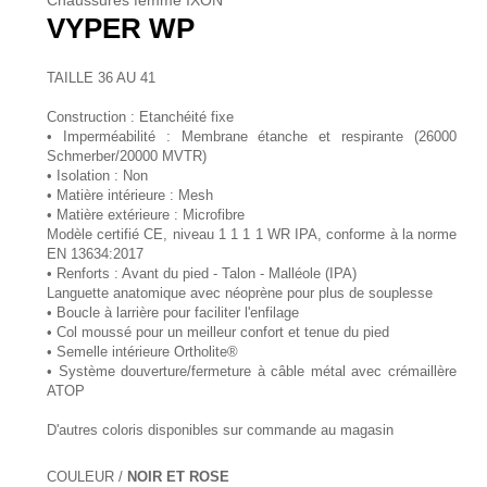
Chaussures femme IXON
VYPER WP
TAILLE 36 AU 41
Construction : Etanchéité fixe
• Imperméabilité : Membrane étanche et respirante (26000
Schmerber/20000 MVTR)
• Isolation : Non
• Matière intérieure : Mesh
• Matière extérieure : Microfibre
Modèle certifié CE, niveau 1 1 1 1 WR IPA, conforme à la norme
EN 13634:2017
• Renforts : Avant du pied - Talon - Malléole (IPA)
Languette anatomique avec néoprène pour plus de souplesse
• Boucle à larrière pour faciliter l'enfilage
• Col moussé pour un meilleur confort et tenue du pied
• Semelle intérieure Ortholite®
• Système douverture/fermeture à câble métal avec crémaillère
ATOP
D'autres coloris disponibles sur commande au magasin
COULEUR /
NOIR ET ROSE