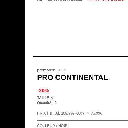
promotion IXON
PRO CONTINENTAL
-30%
TAILLE M
Quantité : 2
PRIX INITIAL 109.99€ -30% => 76.99€
COULEUR /
NOIR