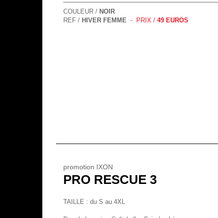
COULEUR /
NOIR
REF /
HIVER FEMME
-
PRIX /
49 EUROS
promotion IXON
PRO RESCUE 3
TAILLE : du S au 4XL