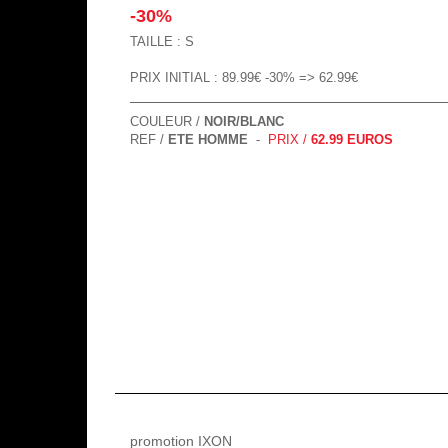
-30%
TAILLE : S
PRIX INITIAL : 89.99€ -30% => 62.99€
COULEUR /
NOIR/BLANC
REF /
ETE HOMME
-
PRIX /
62.99 EUROS
promotion IXON