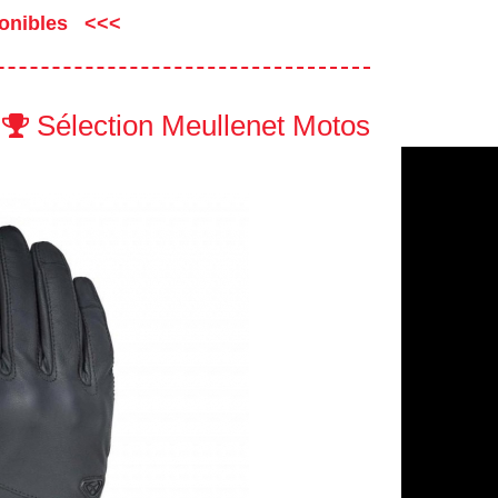
onibles
Sélection Meullenet Motos