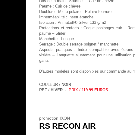
Dos de la main : Softshell – Cuir de chèvre
Paume : Cuir de chèvre
Doublure : Micro polaire – Polaire fourrure
Imperméabilité : Insert étanche
Isolation : PrimaLoft® Silver 133 g/m2
Protections et renforts : Coque phalanges cuir – Renfo
paume – Slider
Manchette : Longue
Serrage : Double serrage poignet / manchette
Aspects pratiques : Index compatible avec écrans t
visière – Languette ajustement pour une utilisation p
gants
D'autres modèles sont disponibles sur commande au 
COULEUR /
NOIR
REF /
HIVER
-
PRIX /
119.99 EUROS
promotion IXON
RS RECON AIR