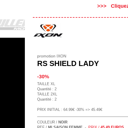
Clique
promotion IXON
RS SHIELD LADY
-30%
TAILLE XL
Quantité : 2
TAILLE 2XL
Quantité : 2
PRIX INITIAL : 64.99€ -30% => 45.49€
COULEUR /
NOIR
REF /
MI SAISON FEMME
-
PRIX /
45.49 EUROS