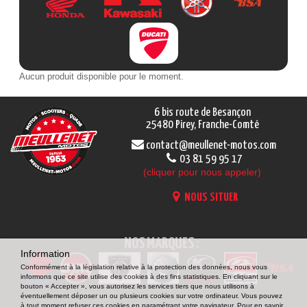
Aucun produit disponible pour le moment.
6 bis route de Besançon
25480 Pirey, Franche-Comté
contact@meullenet-motos.com
03 81 59 95 17
(cliquer pour nous appeler)
NOUS SITUER
NOS MARQUES :
Information
Conformément à la législation relative à la protection des données, nous vous
informons que ce site utilise des cookies à des fins statistiques. En cliquant sur le
bouton « Accepter », vous autorisez les services tiers que nous utilisons à
éventuellement déposer un ou plusieurs cookies sur votre ordinateur. Vous pouvez
à tout moment refuser ces cookies en paramétrant votre navigateur. Pour en savoir