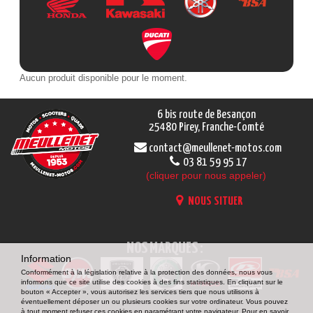
Aucun produit disponible pour le moment.
6 bis route de Besançon
25480 Pirey, Franche-Comté
contact@meullenet-motos.com
03 81 59 95 17
(cliquer pour nous appeler)
NOUS SITUER
NOS MARQUES :
Information
Conformément à la législation relative à la protection des données, nous vous
informons que ce site utilise des cookies à des fins statistiques. En cliquant sur le
bouton « Accepter », vous autorisez les services tiers que nous utilisons à
éventuellement déposer un ou plusieurs cookies sur votre ordinateur. Vous pouvez
à tout moment refuser ces cookies en paramétrant votre navigateur. Pour en savoir